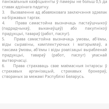
паніжальныя каэфіцыенты ў памеры не больш 0,5 да
ставак адзінага падатку.
3. Вызваленне ад абавязковага заключэння здзелак
на біржавых таргах.
4. Права самастойна вызначаць пастаўшчыкоў
(падрадчыкаў, выканаўцаў) або пакупнікоў
прадукцыі, тавараў (работ, паслуг).
5. Права самастойна вызначаць умовы, аб'ёмы,
віды сыравіны, камплектуючых і матэрыялаў, а
таксама ўмовы, аб'ёмы і віды рэалізацыі вырабленай
прадукцыі, тавараў (работ, паслуг) уласнай
вытворчасці.
6. Права страхаваць свае маёмасныя інтарэсы ў
страхавых арганізацый, страхавых брокераў,
створаных за межамі Рэспублікі Беларусь.