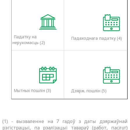
Падатку на
Падаходнага падатку (4)
нерухомасць (2)
Мытных пошлін (3)
Дзярж. пошлін (5)
(1) -
вызваленне на 7 гадоў з даты дзяржаўнай
рэгістрацыі, па рэалізацыі тавараў (работ, паслуг)