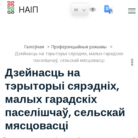
НАІП
Галоўная
Прэферэнцыйныя рэжымы
Дзейнасць на тэрыторыі сярэдніх, малых гарадскіх
паселішчаў, сельскай мясцовасці
Дзейнасць на
тэрыторыі сярэдніх,
малых гарадскіх
паселішчаў, сельскай
мясцовасці