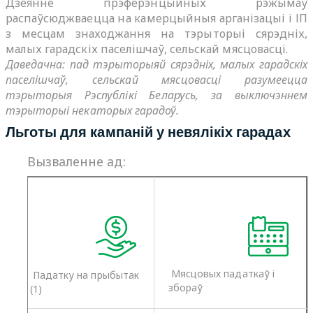
Дзеянне прэферэнцыйных рэжымаў
распаўсюджваецца на камерцыйныя арганізацыі і ІП
з месцам знаходжання на тэрыторыі сярэдніх,
малых гарадскіх паселішчаў, сельскай мясцовасці.
Даведачна: пад тэрыторыяй сярэдніх, малых гарадскіх
паселішчаў, сельскай мясцовасці разумеецца
тэрыторыя Рэспублікі Беларусь, за выключэннем
тэрыторыі некаторых гарадоў.
Льготы для кампаній у невялікіх гарадах
Вызваленне ад:
Мясцовых падаткаў і
Падатку на прыбытак
збораў
(1)