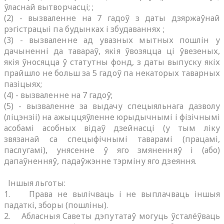
ўласнай вытворчасці; ;
(2) - вызваленне на 7 гадоў з даты дзяржаўнай
рэгістрацыі па будынках і збудаваннях ;
(3) -
вызваленне ад увазных мытных пошлін у
дачыненні да тавараў, якiя ўвозяцца цi ўвезеных,
якія ўносяцца ў статутны фонд, з даты выпуску якіх
прайшло не больш за 5 гадоў па некаторых таварных
пазіцыях;
(4) -
вызваленне на 7 гадоў;
(5) -
вызваленне за выдачу спецыяльнага дазволу
(ліцэнзіі) на ажыццяўленне юрыдычнымі і фізічнымі
асобамі асобных відаў дзейнасці (у тым ліку
звязанай са спецыфічнымі таварамі (працамі,
паслугамі), унясенне ў яго змяненняў і (або)
дапаўненняў, падаўжэнне тэрміну яго дзеяння.
Іншыя льготы:
1. Права не вылічваць і не выплачваць іншыя
падаткі, зборы (пошліны).
2. Абласныя Саветы дэпутатаў могуць ўсталёўваць