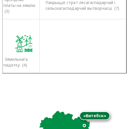
Пакрыццё страт лесагаспадарчай і
платы на зямлю
сельскагаспадарчай вытворчасці (7)
(3)
Зямельнага
падатку (4)
«Витебск»