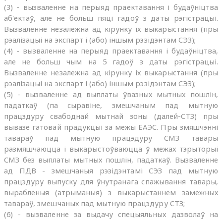
(3) - вызваленне на перыяд праектавання і будаўніцтва
аб'ектаў, але не больш пяці гадоў з даты рэгістрацыі.
Вызваленне незалежна ад кірунку іх выкарыстання (пры
рэалізацыі на экспарт і (або) іншым рэзідэнтам СЭЗ);
(4) - вызваленне на перыяд праектавання і будаўніцтва,
але не больш чым на 5 гадоў з даты рэгістрацыі.
Вызваленне незалежна ад кірунку іх выкарыстання (пры
рэалізацыі на экспарт і (або) іншым рэзідэнтам СЭЗ);
(5) - вызваленне ад выплаты ўвазных мытных пошлін,
падаткаў (па сыравіне, змешчаным пад мытную
працэдуру свабоднай мытнай зоны (далей-СТЗ) пры
вывазе гатовай прадукцыі за межы ЕАЭС. Пры змяшчэнні
тавараў пад мытную працэдуру СМЗ тавары
размяшчаюцца і выкарыстоўваюцца ў межах тэрыторыі
СМЗ без выплаты мытных пошлін, падаткаў. Вызваленне
ад ПДВ - змешчаныя рэзідэнтамі СЭЗ пад мытную
працэдуру выпуску для ўнутранага спажывання тавары,
вырабленыя (атрыманыя) з выкарыстаннем замежных
тавараў, змешчаных пад мытную працэдуру СТЗ;
(6) - вызваленне за выдачу спецыяльных дазволаў на