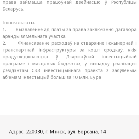
права займацца працоўнай дзейнасцю ў Рэспубліцы
Беларусь.
Іншыя льготы:
1. Вызваленне ад платы за права заключэння дагавора
арэнды зямельнага ўчастка.
2. Фінансаванне расходаў на стварэнне інжынернай і
транспартнай інфраструктуры за кошт сродкаў, якія
прадугледжваюцца ў Дзяржаўнай інвестыцыйнай
праграме і мясцовых бюджэтах, у выпадку рэалізацыі
рэзідэнтам СЭЗ інвестыцыйнага праекта з заяўленым
аб'ёмам інвестыцый больш за 10 млн. Еўра
Адрас:
220030, г. Мінск, вул. Берсана, 14