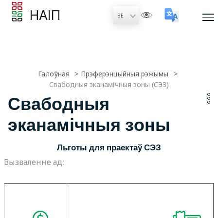
НАІП
Галоўная
Прэферэнцыйныя рэжымы
Свабодныя эканамічныя зоны (СЭЗ)
Свабодныя
эканамічныя зоны
Льготы для праектаў СЭЗ
Вызваленне ад: