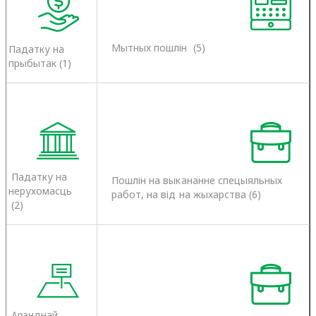
Мытных пошлін (5)
Падатку на
прыбытак (1)
Падатку на
Пошлін на выкананне спецыяльных
нерухомасць
работ, на від на жыхарства (6)
(2)
Арэнднай