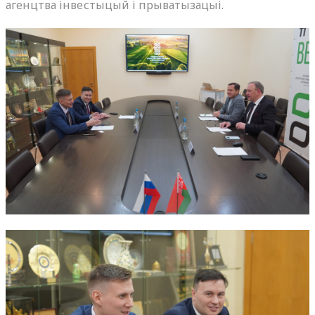
агенцтва інвестыцый і прыватызацыі.