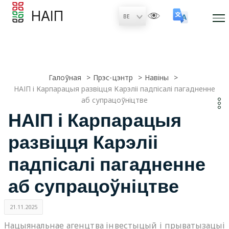
НАІП
Галоўная
Прэc-цэнтр
Навiны
НАІП і Карпарацыя развіцця Карэліі падпісалі пагадненне
аб супрацоўніцтве
НАІП і Карпарацыя
развіцця Карэліі
падпісалі пагадненне
аб супрацоўніцтве
21.11.2025
Нацыянальнае агенцтва інвестыцый і прыватызацыі