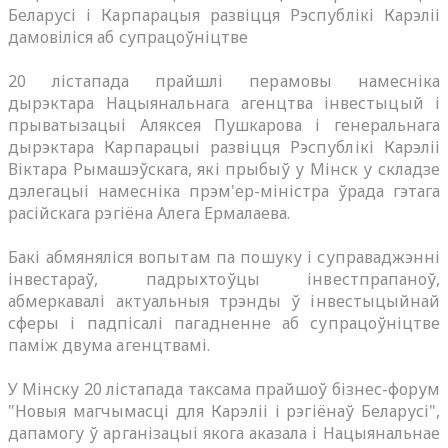
Беларусі і Карпарацыя развіцця Рэспублікі Карэліі
дамовіліся аб супрацоўніцтве
20 лістапада прайшлі перамовы намесніка
дырэктара Нацыянальнага агенцтва інвестыцый і
прыватызацыі Аляксея Пушкарова і генеральнага
дырэктара Карпарацыі развіцця Рэспублікі Карэліі
Віктара Рымашэўскага, які прыбыў у Мінск у складзе
дэлегацыі намесніка прэм'ер-міністра ўрада гэтага
расійскага рэгіёна Алега Ермалаева.
Бакі абмяняліся вопытам па пошуку і суправаджэнні
інвестараў, падрыхтоўцы інвестпрапаноў,
абмеркавалі актуальныя трэнды ў інвестыцыйнай
сферы і падпісалі пагадненне аб супрацоўніцтве
паміж двума агенцтвамі.
У Мінску 20 лістапада таксама прайшоў бізнес-форум
"Новыя магчымасці для Карэліі і рэгіёнаў Беларусі",
дапамогу ў арганізацыі якога аказала і Нацыянальнае