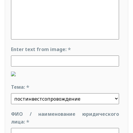
*
Enter text from image:
*
Тема:
ФИО / наименование юридического
*
лица: